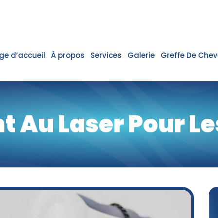
+90 554 006 11 12
info@basemed
ge d’accueil
À propos
Services
Galerie
Greffe De Chev
t Au Laser Pour L