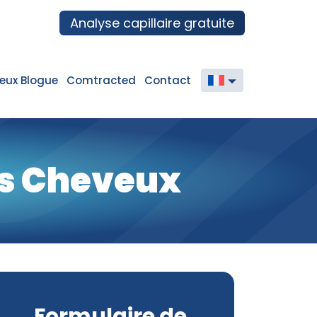
Analyse capillaire gratuite
icale.com
eux Blogue
Comtracted
Contact
English
Français
es Cheveux
Formulaire de